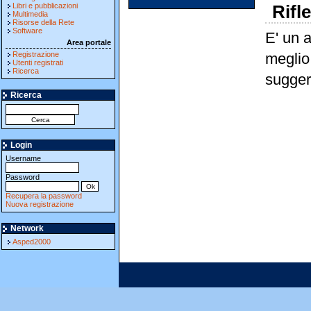
Libri e pubblicazioni
Rifl
Multimedia
Risorse della Rete
Software
E' un 
Area portale
Registrazione
meglio
Utenti registrati
Ricerca
sugger
Ricerca
Login
Username
Password
Recupera la password
Nuova registrazione
Network
Asped2000