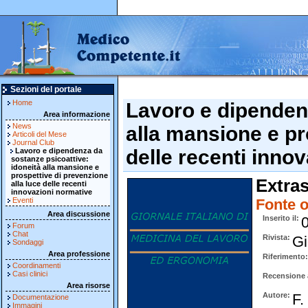
Sezioni del portale
Home
Lavoro e dipendenz
Area informazione
News
alla mansione e pr
Articoli del Mese
Journal Club
delle recenti inno
Lavoro e dipendenza da
sostanze psicoattive:
idoneità alla mansione e
prospettive di prevenzione
Extra
alla luce delle recenti
innovazioni normative
Eventi
Fonte o
Area discussione
Inserito il
Forum
Chat
Rivista
Gi
Sondaggi
Area professione
Riferimento
Coordinamenti
Casi clinici
Recensione a
Area risorse
Autore
F.
Documentazione
Immagini