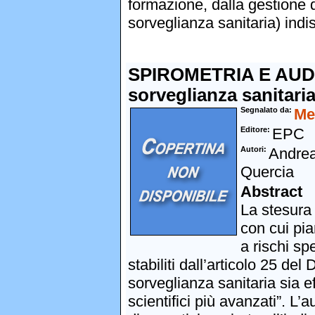
formazione, dalla gestione d
sorveglianza sanitaria) indis
SPIROMETRIA E AUDIO
sorveglianza sanitaria
Segnalato da
Me
Editore
EPC
Autori
Andrea
Quercia
Abstract
La stesura 
con cui pia
a rischi sp
stabiliti dall’articolo 25 d
sorveglianza sanitaria sia ef
scientifici più avanzati”. L