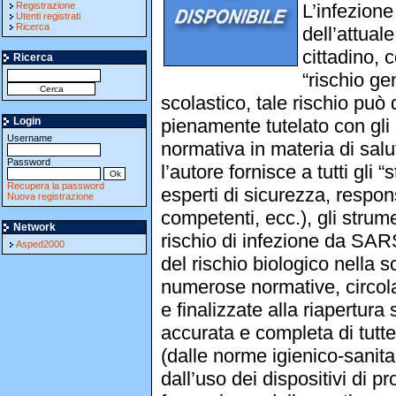
Registrazione
L’infezion
Utenti registrati
Ricerca
dell’attua
cittadino,
Ricerca
“rischio ge
scolastico, tale rischio può
Login
pienamente tutelato con gli 
Username
normativa in materia di salu
Password
l’autore fornisce a tutti gli 
Recupera la password
esperti di sicurezza, respon
Nuova registrazione
competenti, ecc.), gli strum
Network
rischio di infezione da SAR
Asped2000
del rischio biologico nella s
numerose normative, circola
e finalizzate alla riapertura 
accurata e completa di tutte
(dalle norme igienico-sanita
dall’uso dei dispositivi di pr