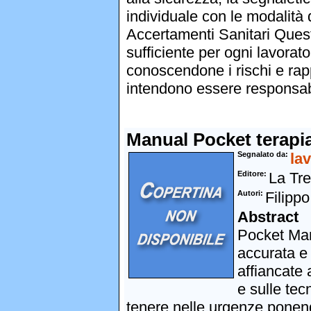
individuale con le modalità 
Accertamenti Sanitari Ques
sufficiente per ogni lavorat
conoscendone i rischi e rap
intendono essere responsabil
Manual Pocket terapi
Segnalato da
lav
Editore
La Tre
Autori
Filipp
Abstract
Pocket Man
accurata e 
affiancate 
e sulle te
tenere nelle urgenze ponend