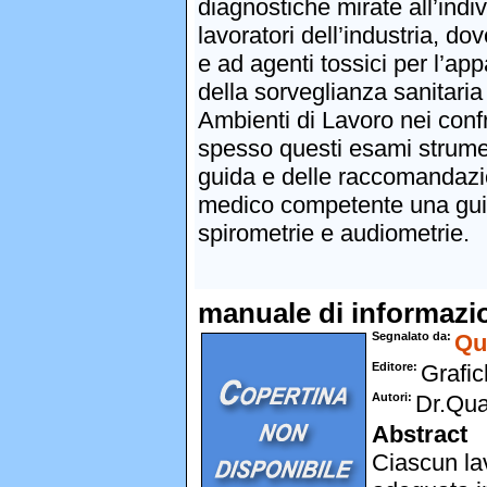
diagnostiche mirate all’indi
lavoratori dell’industria, d
e ad agenti tossici per l’app
della sorveglianza sanitaria
Ambienti di Lavoro nei conf
spesso questi esami strumen
guida e delle raccomandazio
medico competente una guida
spirometrie e audiometrie.
manuale di informazio
Segnalato da
Qu
Editore
Grafic
Autori
Dr.Qua
Abstract
Ciascun lav