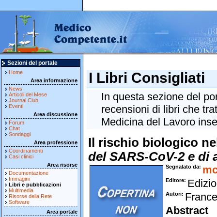
Sezioni del portale
Home
I Libri Consigliati
Area informazione
News
In questa sezione del po
Articoli del Mese
Journal Club
Eventi
recensioni di libri che tra
Area discussione
Medicina del Lavoro inseri
Forum
Chat
Sondaggi
Il rischio biologico ne
Area professione
Coordinamenti
del SARS-CoV-2 e di al
Casi clinici
Area risorse
Segnalato da
mc
Documentazione
Immagini
Editore
Edizio
Libri e pubblicazioni
Multimedia
Autori
France
Risorse della Rete
Software
Abstract
Area portale