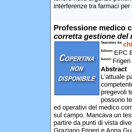
interferenze tra farmaci per 
Professione medico 
corretta gestione del 
Segnalato da
ch
Editore
EPC 
Autori
Friger
Abstract
L’attuale 
competente 
pregevoli te
possono ten
ed operativi del medico comp
sul campo. Mancava un testo
partire da punti di vista di
Graziano Frigeri e Anna Gu