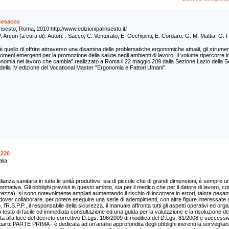
losacco
insesto, Roma, 2010 http://www.edizionipalinsesto.it/
. Arcuri (a cura di). Autori: . Sacco, C. Venturato, E. Occhipinti, E. Cordaro, G. M. Mattia, G. 
quello di offrire attraverso una disamina delle problematiche ergonomiche attuali, gli strument
eni emergenti per la promozione della salute negli ambienti di lavoro. Il volume ripercorre in
omia nel lavoro che cambia" realizzato a Roma il 22 maggio 209 dalla Sezione Lazio della So
ella IV edizione del Vocational Master "Ergonomia e Fattori Umani".
1220
alia
anza sanitaria in tutte le unità produttive, sia di piccole che di grandi dimensioni, è sempre u
rmativa. Gli obblighi previsti in questo ambito, sia per il medico che per il datore di lavoro, 
ezza), si sono notevolmente ampliati aumentando il rischio di incorrere in errori, talora pesan
dover collaborare, per potere eseguire una serie di adempimenti, con altre figure interessate all
o, l’R.S.P.P., il responsabile della sicurezza. il manuale affronta tutti gli aspetti operativi ed org
n testo di facile ed immediata consultazione ed una guida per la valutazione e la risoluzione 
a alla luce del decreto correttivo D.Lgs. 106/2009 di modifica del D.Lgs. 81/2008 e successive 
parti: PARTE PRIMA - è dedicata ad un'analisi approfondita degli obblighi inerenti la sorveglianz