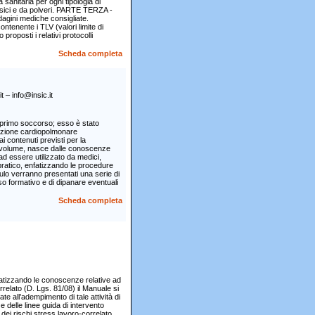
sanitaria per ogni tipologia di
 fisici e da polveri. PARTE TERZA -
ndagini mediche consigliate.
ntenente i TLV (valori limite di
 proposti i relativi protocolli
Scheda completa
– info@insic.it
n primo soccorso; esso è stato
imazione cardiopolmonare
 contenuti previsti per la
al volume, nasce dalle conoscenze
ad essere utilizzato da medici,
pratico, enfatizzando le procedure
dulo verranno presentati una serie di
rso formativo e di dipanare eventuali
Scheda completa
ematizzando le conoscenze relative ad
rrelato (D. Lgs. 81/08) il Manuale si
te all’adempimento di tale attività di
 delle linee guida di intervento
dei rischi stress lavoro-correlato.