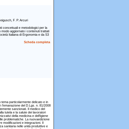
Feigusch, F. P. Arcuri
i concettuali e metodologici per la
 modo aggiornato i contenuti trattati
cietà Italiana di Ergonomia e da S3
Scheda completa
n tema particolarmente delicato e in
con l’emanazione del D.Lgs. n. 81/2008
temente sanzionati. Il medico del
a tutela e la salute dei lavoratori
anizzativi della medicina e dell'igiene
delle problematiche. La nuovaedizione
modificazioni e integrazioni. Il
a sanitaria nelle unità produttive e