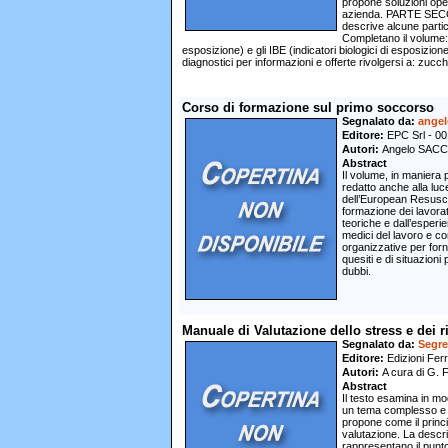
propone soluzioni oper
azienda. PARTE SECONDA 
descrive alcune partico
Completano il volume: 
esposizione) e gli IBE (indicatori biologici di esposizione)
diagnostici per informazioni e offerte rivolgersi a: zucc
Corso di formazione sul primo soccorso
Segnalato da
ange
Editore
EPC Srl - 00
Autori
Angelo SACC
Abstract
Il volume, in maniera
redatto anche alla luc
dell’European Resusci
formazione dei lavora
teoriche e dall’esperi
medici del lavoro e co
organizzative per forn
quesiti e di situazioni
dubbi.
Manuale di Valutazione dello stress e dei r
Segnalato da
Segre
Editore
Edizioni Ferr
Autori
A cura di G. F
Abstract
Il testo esamina in mo
un tema complesso e di
propone come il princi
valutazione. La descri
rappresentano il punto