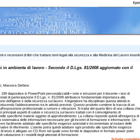
Il p
 e recensioni di libri che trattano temi legati alla sicurezza e alla Medicina del Lavoro inseriti
i in ambiente di lavoro -
Secondo il D.Lgs. 81/2008 aggiornato con il
tro, Massera Stefano
189 diapositive in PowerPoint personalizzabili • note e istruzioni per il docente • test di
tati di partecipazione Il D.Lgs. n. 81/2008 attribuisce fondamentale importanza alla
ne dell’igiene e della sicurezza sul lavoro. Il legislatore ha disciplinato questa attività in
roducendo l’addestramento tra le attività previste. Questo prodotto contiene la traccia di un
ll’esposizione professionale a rumore e vibrazioni. Si tratta del quarto libro di una collana ch
rincipali aspetti di salute e sicurezza sul lavoro trattati con il coinvolgimento di
 nelle specifiche materie oggetto di approfondimento. La collana risponde quindi all’esigenza di
a sistematica delle informazioni necessarie per gli incontri di formazione e informazione. Un
re facilmente adattato alle specifiche esigenze aziendali e incrementato al mutare delle
mative di riferimento. L’utente potrà quindi adattare ogni prodotto alle specifiche esigenze
 Al testo è allegato un CD Rom nel quale sono fornite le diapositive in formato power point
 di valutazione e i modelli degli attestati di formazione.
Scheda completa