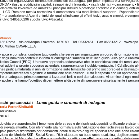
ative ed organizzative offrendo strumenti utili ed adeguati per poter impostare la sorveglianza 
- illustra, suddivisi in capitoli, i singoli rischi lavorativi: • rischi chimici, • cancerogeni, •
lari attività lavorative ed analizza i principali disturbi o patologie correlate e le conseguenti i
- il CD-Rom con tutta la normativa di competenza e la modulistica di supporto - l'Appendice co
 - unaselezione di Agenti chimici dei quali si indicano gli effetti lesivi, acuti e cronici, e vengono
hi fulvio 3485160296 zucchi.fulvio@tiscali.it
losacco
135 Roma – Via dell’Acqua Traversa, 187/189 – Tel. 06332451 – Fax 063313212 – www.epc.it 
O, Matteo CIAVARELLA
 pratica e completa, contiene tutto quello che serve per organizzare un corso di formazione i
e degli innovativi contenuti in tema di emergenza sanitaria delle linee guida 2005 per la rian
tation Council (ERC). Un nuovo approccio addestrativo che, in considerazione dei tempi assai
tori addetti al pronto soccorso aziendale, rappresenta un indubbio vantaggio. Il Cd allegato 
enza pratica maturata in anni di formazione sulle tematiche del primo soccorso ed è destinato 
mpetenti interessati a gestire la formazione nelle aziende. Tutto è esposto con un approccio 
ire un adeguato primo soccorso ai lavoratori feriti o colti da malessere. Al termine di ogni mo
 pratiche che hanno l’obiettivo di permettere al discente di ripercorrere sinteticamente il perco
ischi psicosociali -
Linee guida e strumenti di indagine
teria FerrariSinibaldi
ariSinibaldi
errari
do chiaro e approfondito il fenomeno dello stress e dei rischi psicosociali, unificando e sist
 elevata attualità. Con riferimento alla normativa sulla Valutazione dei rischi stress lavoro co
pale punto di riferimento per consulenti, datori di lavoro e figure specializzate che sono chiama
zione del Modello SSR- Social Stress Risk elaborato su base socio-statistica, degli strumenti e
 di forza del Manuale che offre una modalità oggettiva per effettuare una corretta valutazione 