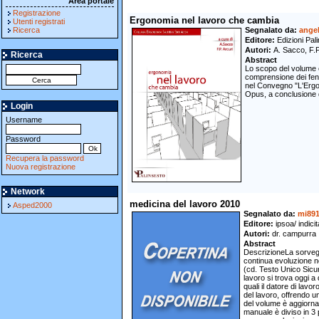
Area portale
Registrazione
Ergonomia nel lavoro che cambia
Utenti registrati
Ricerca
Segnalato da
ange
Editore
Edizioni Pal
Autori
A. Sacco, F.P
Ricerca
Abstract
Lo scopo del volume è 
comprensione dei fenom
nel Convegno "L'Ergon
Opus, a conclusione d
Login
Username
Password
Recupera la password
Nuova registrazione
Network
medicina del lavoro 2010
Asped2000
Segnalato da
mi89
Editore
ipsoa/ indicit
Autori
dr. campurra
Abstract
DescrizioneLa sorvegli
continua evoluzione no
(cd. Testo Unico Sicur
lavoro si trova oggi a 
quali il datore di lavor
del lavoro, offrendo u
del volume è aggiornat
manuale è diviso in 3 