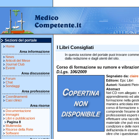
Sezioni del portale
Home
I Libri Consigliati
Area informazione
In questa sezione del portale puoi trovare commenti
News
dalla redazione e dagli utenti del sito.
Articoli del Mese
Journal Club
Corso di formazione su rumore e vibrazion
Eventi
D.Lgs. 106/2009
Area discussione
Segnalato da
claire
Forum
Editore
Epc Libri
Chat
Autori
Nataletti Pie
Sondaggi
Abstract
Area professione
Nel CD rom allegato: • 
Coordinamenti
apprendimento ed attes
Casi clinici
formazione nella gestio
maniera articolata int
Area risorse
corso di formazione su
Documentazione
comprende l’esame dei p
Immagini
professionisti esperti
Libri e pubblicazioni
effettuare una raccolt
Pagina 8
materiale che può esse
Multimedia
condizioni e delle nor
Risorse della Rete
dell’azienda in esame.
Software
oltre che i questionari