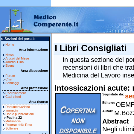
Sezioni del portale
Home
I Libri Consigliati
Area informazione
News
In questa sezione del po
Articoli del Mese
Journal Club
Eventi
recensioni di libri che tra
Area discussione
Medicina del Lavoro inseri
Forum
Chat
Sondaggi
Intossicazioni acute:
Area professione
Coordinamenti
Segnalato da
se
Casi clinici
Area risorse
Editore
OEM
Documentazione
Immagini
Autori
M.Bozz
Libri e pubblicazioni
Pagina 22
Abstract
Multimedia
Risorse della Rete
Negli ultim
Software