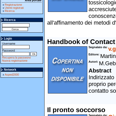
Area portale
tossicologi
Registrazione
accresciute
Utenti registrati
Ricerca
conoscenze
Ricerca
all'affinamento dei metodi d
Login
Handbook of Contact 
Username
Segnalato da
v.g
Password
Editore
Martin
Recupera la password
Nuova registrazione
Autori
M.Gebh
Abstract
Network
Asped2000
Indirizzato
proprio per
contatto so
Il pronto soccorso
Segnalato da