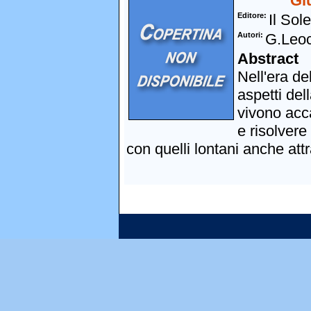
Gi
Editore
Il Sol
Autori
G.Leo
Abstract
Nell'era de
aspetti de
vivono acca
e risolvere
con quelli lontani anche att