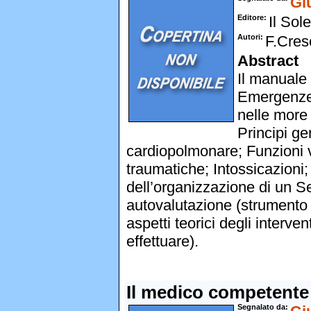
Gi
Editore
Il Sol
Autori
F.Cres
Abstract
Il manuale 
Emergenze 
nelle more
Principi ge
cardiopolmonare; Funzioni v
traumatiche; Intossicazioni; 
dell’organizzazione di un S
autovalutazione (strumento se
aspetti teorici degli interv
effettuare).
Il medico competente
Segnalato da