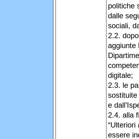
politiche 
dalle segu
sociali, d
2.2. dopo 
aggiunte 
Dipartime
competent
digitale;
2.3. le p
sostituite
e dall’Is
2.4. alla 
“Ulterior
essere in