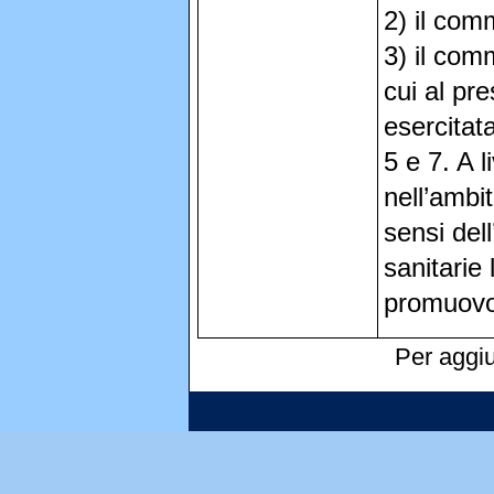
2) il com
3) il com
cui al pre
esercitata
5 e 7. A l
nell’ambi
sensi dell
sanitarie 
promuovo
Per aggiu