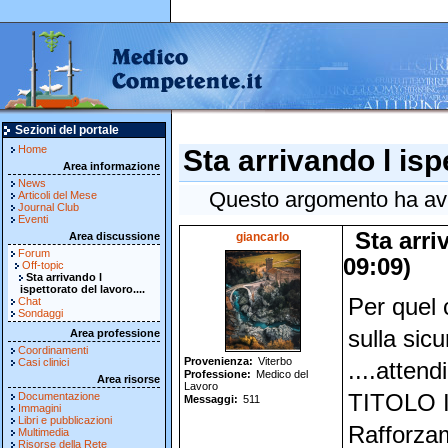
Sezioni del portale
Home
Sta arrivando l ispe
Area informazione
News
Questo argomento ha avut
Articoli del Mese
Journal Club
Eventi
Sta arri
Area discussione
giancarlo
Forum
09:09)
Off-topic
Sta arrivando l
ispettorato del lavoro....
Per quel 
Chat
Sondaggi
sulla sicu
Area professione
Coordinamenti
Provenienza
Viterbo
Casi clinici
....attend
Professione
Medico del
Area risorse
Lavoro
Documentazione
TITOLO I
Messaggi
511
Immagini
Libri e pubblicazioni
Rafforzam
Multimedia
Risorse della Rete