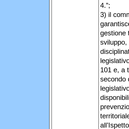
4.”;
3) il com
garantisce
gestione 
sviluppo, 
disciplin
legislati
101 e, a t
secondo q
legislati
disponibil
prevenzio
territori
all’Ispett