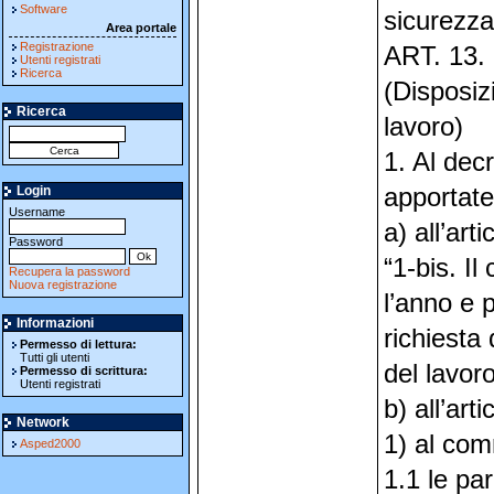
Software
sicurezza
Area portale
Registrazione
ART. 13.
Utenti registrati
Ricerca
(Disposizi
Ricerca
lavoro)
1. Al dec
Login
apportate
Username
a) all’ar
Password
“1-bis. I
Recupera la password
Nuova registrazione
l’anno e
Informazioni
richiesta 
Permesso di lettura:
Tutti gli utenti
del lavoro
Permesso di scrittura:
Utenti registrati
b) all’arti
Network
1) al co
Asped2000
1.1 le par