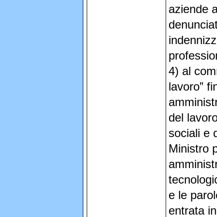
aziende as
denunciati
indennizza
professio
4) al com
lavoro” fi
amministr
del lavoro
sociali e 
Ministro 
amministr
tecnologic
e le parol
entrata i