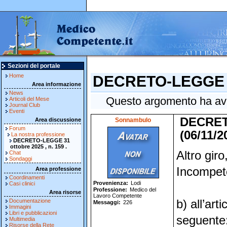
Sezioni del portale
Home
DECRETO-LEGGE 31 
Area informazione
News
Questo argomento ha avut
Articoli del Mese
Journal Club
Eventi
DECRETO
Area discussione
Sonnambulo
Forum
(06/11/2
La nostra professione
DECRETO-LEGGE 31
ottobre 2025 , n. 159 .
Altro giro
Chat
Sondaggi
Incompete
Area professione
Coordinamenti
Provenienza
Lodi
Casi clinici
Professione
Medico del
Area risorse
Lavoro Competente
Documentazione
b) all’art
Messaggi
226
Immagini
Libri e pubblicazioni
seguente
Multimedia
Risorse della Rete