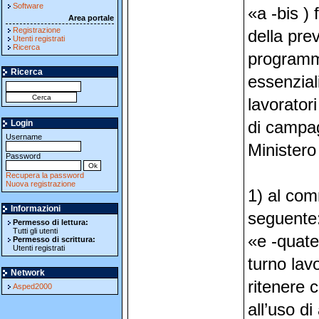
Software
«a -bis ) 
Area portale
Registrazione
della pre
Utenti registrati
Ricerca
programmi 
Ricerca
essenzial
lavoratori
Login
di campag
Username
Ministero 
Password
Recupera la password
Nuova registrazione
1) al com
Informazioni
seguente
Permesso di lettura:
Tutti gli utenti
«e -quate
Permesso di scrittura:
Utenti registrati
turno lav
Network
ritenere c
Asped2000
all’uso d