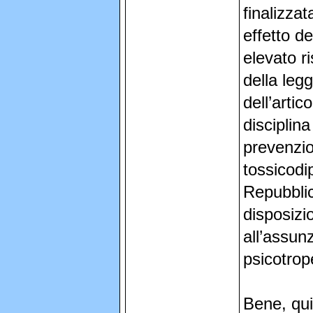
finalizzat
effetto de
elevato ri
della leg
dell’artic
disciplin
prevenzion
tossicodi
Repubblic
disposizio
all’assun
psicotrop
Bene, qui