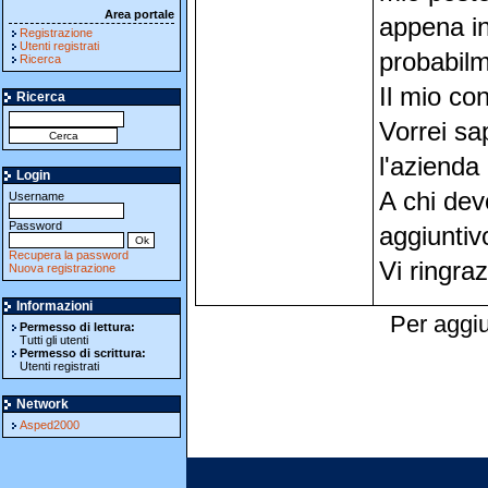
Area portale
appena in
Registrazione
Utenti registrati
probabilm
Ricerca
Il mio co
Ricerca
Vorrei sap
l'azienda 
Login
A chi dev
Username
Password
aggiuntiv
Recupera la password
Vi ringraz
Nuova registrazione
Informazioni
Per aggiu
Permesso di lettura:
Tutti gli utenti
Permesso di scrittura:
Utenti registrati
Network
Asped2000