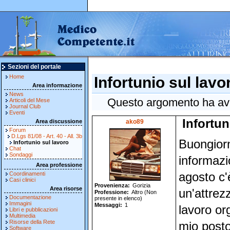
Sezioni del portale
Home
Infortunio sul lavo
Area informazione
News
Questo argomento ha avut
Articoli del Mese
Journal Club
Eventi
Infortun
Area discussione
ako89
Forum
D.Lgs 81/08 - Art. 40 - All. 3b
Buongiorn
Infortunio sul lavoro
Chat
Sondaggi
informazio
Area professione
Coordinamenti
agosto c'
Casi clinici
Provenienza
Gorizia
Area risorse
un'attrez
Professione
Altro (Non
Documentazione
presente in elenco)
Immagini
Messaggi
1
lavoro or
Libri e pubblicazioni
Multimedia
Risorse della Rete
mio posto
Software