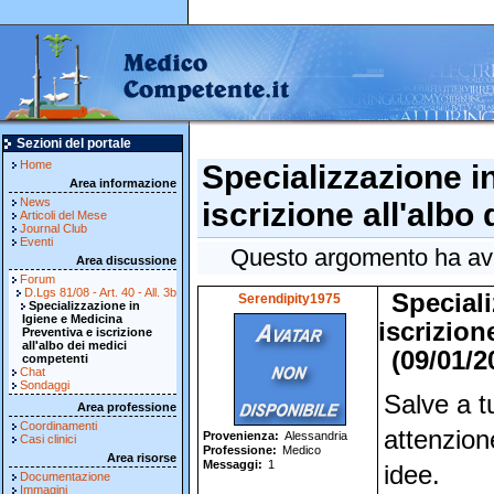
Sezioni del portale
Home
Specializzazione i
Area informazione
News
iscrizione all'albo
Articoli del Mese
Journal Club
Eventi
Questo argomento ha avut
Area discussione
Forum
D.Lgs 81/08 - Art. 40 - All. 3b
Speciali
Serendipity1975
Specializzazione in
Igiene e Medicina
iscrizion
Preventiva e iscrizione
all'albo dei medici
(09/01/2
competenti
Chat
Sondaggi
Salve a t
Area professione
Coordinamenti
attenzion
Provenienza
Alessandria
Casi clinici
Professione
Medico
Area risorse
Messaggi
1
idee.
Documentazione
Immagini