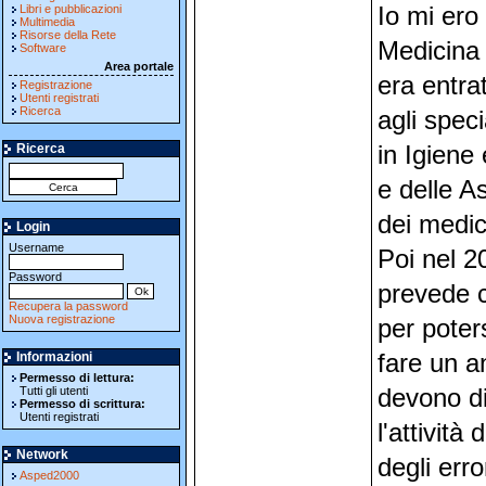
Libri e pubblicazioni
Io mi ero 
Multimedia
Risorse della Rete
Medicina
Software
Area portale
era entra
Registrazione
Utenti registrati
Ricerca
agli speci
Ricerca
in Igiene
e delle As
dei medic
Login
Username
Poi nel 2
Password
prevede c
Recupera la password
Nuova registrazione
per poter
Informazioni
fare un an
Permesso di lettura:
Tutti gli utenti
devono di
Permesso di scrittura:
Utenti registrati
l'attività
Network
degli erro
Asped2000