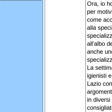
Ora, io h
per motiv
come acce
alla speci
specializz
all'albo 
anche uno
specializ
La settim
igienisti 
Lazio con
argomenta
in divers
consigliat