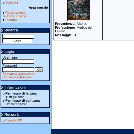
Software
Area portale
Registrazione
Utenti registrati
Ricerca
Provenienza
Viterbo
Professione
Medico del
Ricerca
Lavoro
Messaggi
511
Login
Username
Password
Recupera la password
Nuova registrazione
Informazioni
Permesso di lettura:
Tutti gli utenti
Permesso di scrittura:
Utenti registrati
Network
Asped2000