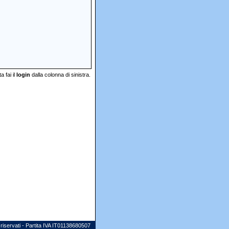
 fai il
login
dalla colonna di sinistra.
 riservati - Partita IVA IT01138680507