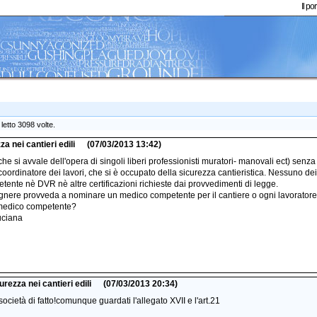
Il p
etto 3098 volte.
a nei cantieri edili
(07/03/2013 13:42)
he si avvale dell'opera di singoli liberi professionisti muratori- manovali ect) senz
oordinatore dei lavori, che si è occupato della sicurezza cantieristica. Nessuno dei 
tente nè DVR nè altre certificazioni richieste dai provvedimenti di legge.
egnere provveda a nominare un medico competente per il cantiere o ogni lavorator
o medico competente?
uciana
rezza nei cantieri edili
(07/03/2013 20:34)
cietà di fatto!comunque guardati l'allegato XVII e l'art.21