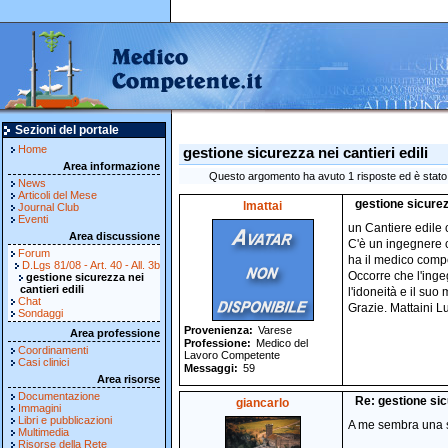
Sezioni del portale
Home
gestione sicurezza nei cantieri edili
Area informazione
Questo argomento ha avuto 1 risposte ed è stato l
News
Articoli del Mese
gestione sicurezz
lmattai
Journal Club
Eventi
un Cantiere edile c
Area discussione
C'è un ingegnere c
Forum
ha il medico compe
D.Lgs 81/08 - Art. 40 - All. 3b
Occorre che l'ing
gestione sicurezza nei
cantieri edili
l'idoneità e il su
Chat
Grazie. Mattaini L
Sondaggi
Provenienza
Varese
Area professione
Professione
Medico del
Coordinamenti
Lavoro Competente
Casi clinici
Messaggi
59
Area risorse
Documentazione
Re: gestione sicu
giancarlo
Immagini
Libri e pubblicazioni
A me sembra una so
Multimedia
Risorse della Rete