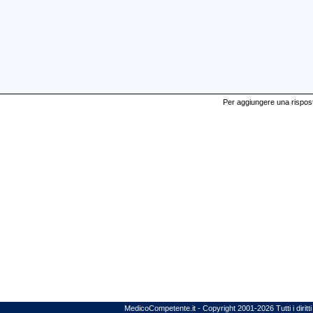
Per aggiungere una risposta
MedicoCompetente.it - Copyright 2001-2026 Tutti i diritti