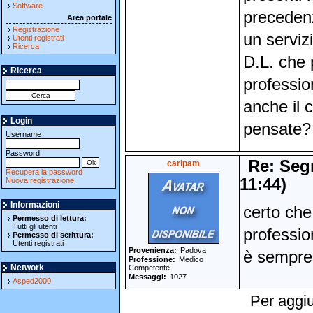
Software
precedenz
Area portale
Registrazione
un serviz
Utenti registrati
Ricerca
D.L. che 
Ricerca
professio
anche il 
Login
pensate?
Username
Password
Re: Seg
carlpam
Recupera la password
11:44)
Nuova registrazione
Informazioni
certo che
Permesso di lettura:
Tutti gli utenti
professio
Permesso di scrittura:
Utenti registrati
Provenienza
Padova
è sempre 
Professione
Medico
Network
Competente
Messaggi
1027
Asped2000
Per aggiu