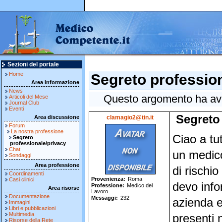
Sezioni del portale
Home
Segreto professio
Area informazione
News
Questo argomento ha avut
Articoli del Mese
Journal Club
Eventi
Segreto
Area discussione
clamagio2@tin.it
Forum
La nostra professione
Ciao a tut
Segreto
professionale/privacy
Chat
un medico
Sondaggi
Area professione
di rischi
Coordinamenti
Provenienza
Roma
Casi clinici
devo info
Professione
Medico del
Area risorse
Lavoro
Documentazione
Messaggi
232
azienda e 
Immagini
Libri e pubblicazioni
Multimedia
presenti n
Risorse della Rete