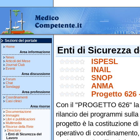
Sezioni del portale
Home
Enti di Sicurezza 
Area informazione
News
ISPESL
Articoli del Mese
Journal Club
INAIL
Eventi
Area discussione
SNOP
Forum
Chat
ANMA
Sondaggi
Area professione
Progetto 626
Coordinamenti
Casi clinici
Con il "PROGETTO 626" la
Area risorse
Documentazione
rilancio dei programmi sulla 
Immagini
Libri e pubblicazioni
progetto è la costituzione 
Multimedia
Risorse della Rete
Directory
operativo di coordinamento, 
Enti di Sicurezza del
Lavoro