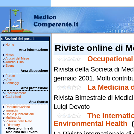
Sezioni del portale
Home
Riviste online di 
Area informazione
News
Occupational
Articoli del Mese
Journal Club
Eventi
Rivista della Societa di Med
Area discussione
Forum
gennaio 2001. Molti contribut
Chat
Sondaggi
La Medicina 
Area professione
Coordinamenti
Rivista Bimestrale di Medic
Casi clinici
Area risorse
Luigi Devoto
Documentazione
Immagini
The Internati
Libri e pubblicazioni
Multimedia
Risorse della Rete
Environmental Health
Directory
Riviste online di
Medicina del Lavoro
La Rivista internazionale d