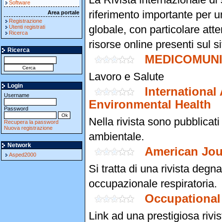
Software
riferimento importante per u
Area portale
Registrazione
globale, con particolare atte
Utenti registrati
Ricerca
risorse online presenti sul si
Ricerca
MEDICOMUN
Lavoro e Salute
Login
International
Username
Environmental Health
Password
Nella rivista sono pubblicati
Recupera la password
Nuova registrazione
ambientale.
Network
American Jour
Asped2000
Si tratta di una rivista degn
occupazionale respiratoria.
Occupational
Link ad una prestigiosa rivi