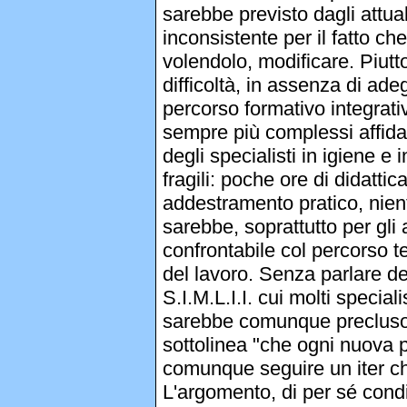
sarebbe previsto dagli attua
inconsistente per il fatto ch
volendolo, modificare. Piutto
difficoltà, in assenza di ade
percorso formativo integrativ
sempre più complessi affida
degli specialisti in igiene 
fragili: poche ore di didatti
addestramento pratico, niente
sarebbe, soprattutto per gli a
confrontabile col percorso t
del lavoro. Senza parlare d
S.I.M.L.I.I. cui molti special
sarebbe comunque precluso a 
sottolinea "che ogni nuova p
comunque seguire un iter che
L'argomento, di per sé condi