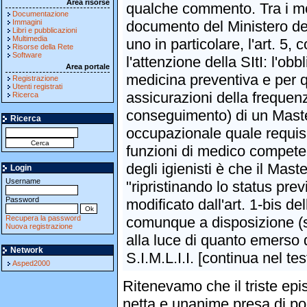
Area risorse
qualche commento. Tra i mol
Documentazione
Immagini
documento del Ministero del
Libri e pubblicazioni
Multimedia
uno in particolare, l'art. 5,
Risorse della Rete
Software
l'attenzione della SItI: l'obbl
Area portale
medicina preventiva e per qu
Registrazione
Utenti registrati
assicurazioni della frequen
Ricerca
conseguimento) di un Maste
Ricerca
occupazionale quale requisi
funzioni di medico competen
degli igienisti è che il Mas
Login
Username
"ripristinando lo status pr
Password
modificato dall'art. 1-bis d
Recupera la password
comunque a disposizione (si
Nuova registrazione
alla luce di quanto emerso 
Network
S.I.M.L.I.I. [continua nel t
Asped2000
Ritenevamo che il triste epi
netta e unanime presa di posi