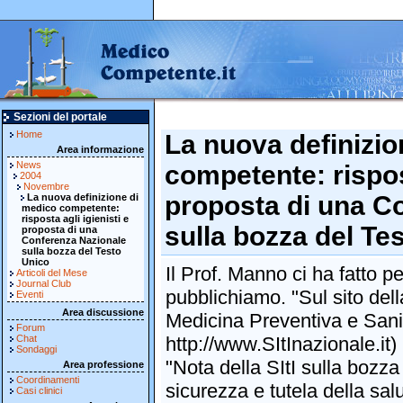
Sezioni del portale
Home
La nuova definizio
Area informazione
News
competente: rispost
2004
Novembre
proposta di una C
La nuova definizione di
medico competente:
risposta agli igienisti e
sulla bozza del Te
proposta di una
Conferenza Nazionale
sulla bozza del Testo
Unico
Il Prof. Manno ci ha fatto p
Articoli del Mese
Journal Club
pubblichiamo. "Sul sito dell
Eventi
Area discussione
Medicina Preventiva e Sanit
Forum
Chat
http://www.SItInazionale.it)
Sondaggi
"Nota della SItI sulla bozz
Area professione
Coordinamenti
sicurezza e tutela della sal
Casi clinici