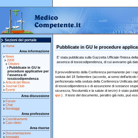
Sezioni del portale
Home
Pubblicate in GU le procedure applica
Area informazione
News
E’ stata pubblicata sulla Gazzetta Ufficiale l’Intesa del
2008
assenza di tossicodipendenza, di cui avevamo già dato
Ottobre
Pubblicate in GU le
procedure applicative per
Il provvedimento della Conferenza permanente per i rapp
l'assenza di
seduta del 18 Settembre (accordo, ai sensi dell'articol
tossicodipendenza
perfezionata nella seduta della Conferenza Unificata de
Articoli del Mese
Journal Club
di tossicodipendenza o di assunzione di sostanze stupefa
Eventi
sicurezza, l'incolumità e la salute di terzi») è stato pubb
qui
) . Il testo del documento, peraltro già noto, può es
Area discussione
Forum
Chat
Sondaggi
Area professione
Coordinamenti
Casi clinici
Area risorse
Documentazione
Immagini