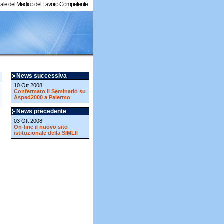
ortale del Medico del Lavoro Competente
News successiva
10 Ott 2008
Confermato il Seminario su
Asped2000 a Palermo
News precedente
03 Ott 2008
On-line il nuovo sito
istituzionale della SIMLII