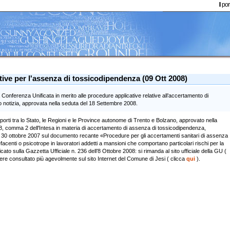
Il p
tive per l'assenza di tossicodipendenza (09 Ott 2008)
la Conferenza Unificata in merito alle procedure applicative relative all’accertamento di
 notizia, approvata nella seduta del 18 Settembre 2008.
orti tra lo Stato, le Regioni e le Province autonome di Trento e Bolzano, approvato nella
o 8, comma 2 dell'Intesa in materia di accertamento di assenza di tossicodipendenza,
l 30 ottobre 2007 sul documento recante «Procedure per gli accertamenti sanitari di assenza
centi o psicotrope in lavoratori addetti a mansioni che comportano particolari rischi per la
licato sulla Gazzetta Ufficiale n. 236 dell’8 Ottobre 2008: si rimanda al sito ufficiale della GU (
sere consultato più agevolmente sul sito Internet del Comune di Jesi ( clicca
qui
).