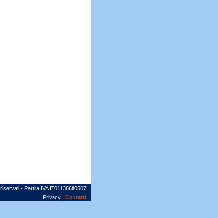
 riservati - Partita IVA IT01138680507
Privacy |
Contatti