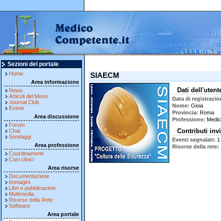
Sezioni del portale
Home
SIAECM
Area informazione
Dati dell'utent
News
Articoli del Mese
Data di registrazio
Journal Club
Nome
Gioia
Eventi
Provincia
Roma
Area discussione
Professione
Medic
Forum
Contributi invi
Chat
Sondaggi
Eventi segnalati
1
Area professione
Risorse della rete
Coordinamenti
Casi clinici
Area risorse
Documentazione
Immagini
Libri e pubblicazioni
Multimedia
Risorse della Rete
Software
Area portale