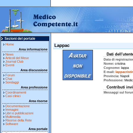
Sezioni del portale
Home
Lappac
Area informazione
Dati dell'utent
News
Articoli del Mese
Data di registrazio
Journal Club
Nome
cristina
Eventi
Cognome
lappa
Area discussione
E-mail
lappacrist
Forum
Provincia
Napoli
Chat
Professione
Medic
Sondaggi
Contributi invi
Area professione
Coordinamenti
Messaggi sul foru
Casi clinici
Area risorse
Documentazione
Immagini
Libri e pubblicazioni
Multimedia
Risorse della Rete
Software
Area portale