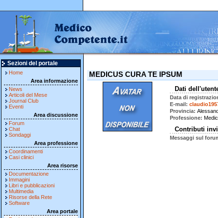
Sezioni del portale
Home
MEDICUS CURA TE IPSUM
Area informazione
Dati dell'utent
News
Articoli del Mese
Data di registrazio
Journal Club
E-mail
claudio195
Eventi
Provincia
Alessand
Area discussione
Professione
Medic
Forum
Contributi invi
Chat
Sondaggi
Messaggi sul foru
Area professione
Coordinamenti
Casi clinici
Area risorse
Documentazione
Immagini
Libri e pubblicazioni
Multimedia
Risorse della Rete
Software
Area portale