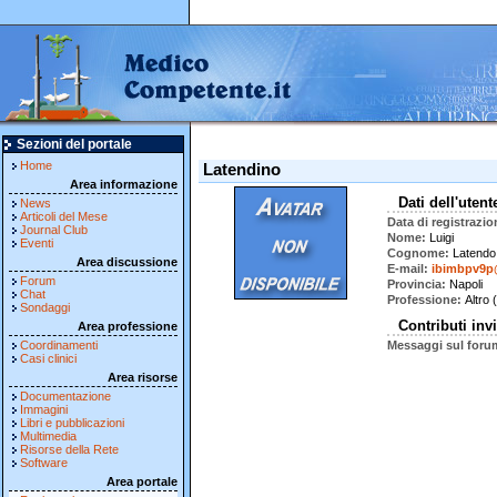
Sezioni del portale
Home
Latendino
Area informazione
Dati dell'utent
News
Articoli del Mese
Data di registrazio
Journal Club
Nome
Luigi
Eventi
Cognome
Latendo
Area discussione
E-mail
ibimbpv9p
Forum
Provincia
Napoli
Chat
Professione
Altro 
Sondaggi
Contributi invi
Area professione
Coordinamenti
Messaggi sul foru
Casi clinici
Area risorse
Documentazione
Immagini
Libri e pubblicazioni
Multimedia
Risorse della Rete
Software
Area portale