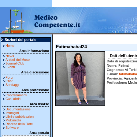
Sezioni del portale
Home
Fatimahabal24
Area informazione
Dati dell'utent
News
Articoli del Mese
Data di registrazio
Journal Club
Nome
Fatimah
Eventi
Cognome
Ali Terki
Area discussione
E-mail
fatimahab
Forum
Provincia
Agrigent
Chat
Professione
Medi
Sondaggi
Area professione
Coordinamenti
Casi clinici
Area risorse
Documentazione
Immagini
Libri e pubblicazioni
Multimedia
Risorse della Rete
Software
Area portale