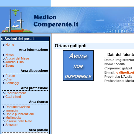
Sezioni del portale
Home
Oriana.gallipoli
Area informazione
Dati dell'utent
News
Articoli del Mese
Data di registrazio
Journal Club
Nome
oriana
Eventi
Cognome
gallipoli
Area discussione
E-mail
gallipoli.
Forum
Provincia
L'Aquila
Chat
Professione
Medic
Sondaggi
Area professione
Coordinamenti
Casi clinici
Area risorse
Documentazione
Immagini
Libri e pubblicazioni
Multimedia
Risorse della Rete
Software
Area portale