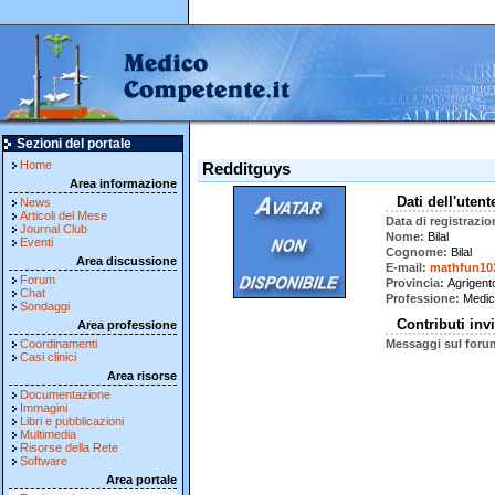
Sezioni del portale
Home
Redditguys
Area informazione
Dati dell'utent
News
Articoli del Mese
Data di registrazio
Journal Club
Nome
Bilal
Eventi
Cognome
Bilal
Area discussione
E-mail
mathfun10
Forum
Provincia
Agrigent
Chat
Professione
Medic
Sondaggi
Contributi invi
Area professione
Coordinamenti
Messaggi sul foru
Casi clinici
Area risorse
Documentazione
Immagini
Libri e pubblicazioni
Multimedia
Risorse della Rete
Software
Area portale