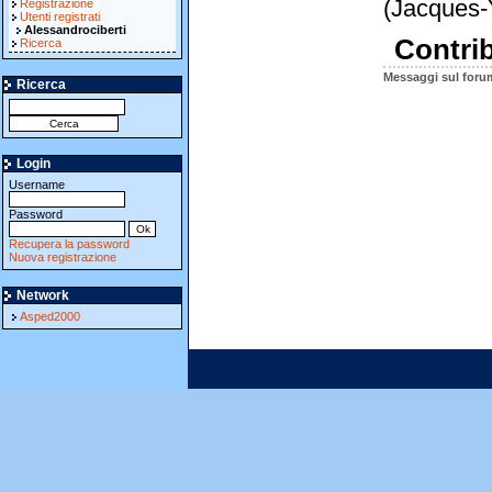
(Jacques-
Registrazione
Utenti registrati
Alessandrociberti
Contrib
Ricerca
Messaggi sul foru
Ricerca
Login
Username
Password
Recupera la password
Nuova registrazione
Network
Asped2000