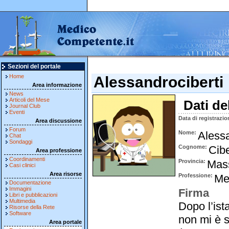
Sezioni del portale
Home
Alessandrociberti
Area informazione
News
Articoli del Mese
Dati de
Journal Club
Eventi
Data di registrazio
Area discussione
Forum
Nome
Aless
Chat
Sondaggi
Cognome
Cibe
Area professione
Coordinamenti
Provincia
Mas
Casi clinici
Area risorse
Professione
Me
Documentazione
Immagini
Firma
Libri e pubblicazioni
Multimedia
Dopo l’ist
Risorse della Rete
Software
non mi è s
Area portale