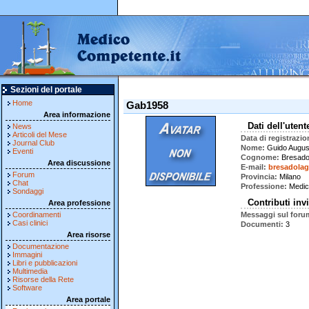
Sezioni del portale
Home
Gab1958
Area informazione
Dati dell'utent
News
Articoli del Mese
Data di registrazio
Journal Club
Nome
Guido Augus
Eventi
Cognome
Bresado
Area discussione
E-mail
bresadola
Forum
Provincia
Milano
Chat
Professione
Medic
Sondaggi
Contributi invi
Area professione
Coordinamenti
Messaggi sul foru
Casi clinici
Documenti
3
Area risorse
Documentazione
Immagini
Libri e pubblicazioni
Multimedia
Risorse della Rete
Software
Area portale