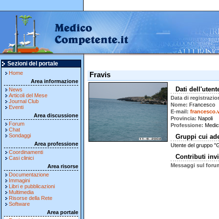
Sezioni del portale
Home
Fravis
Area informazione
Dati dell'utent
News
Articoli del Mese
Data di registrazio
Journal Club
Nome
Francesco
Eventi
E-mail
francesco.
Area discussione
Provincia
Napoli
Forum
Professione
Medic
Chat
Sondaggi
Gruppi cui ad
Area professione
Utente del gruppo "
Coordinamenti
Contributi invi
Casi clinici
Messaggi sul foru
Area risorse
Documentazione
Immagini
Libri e pubblicazioni
Multimedia
Risorse della Rete
Software
Area portale