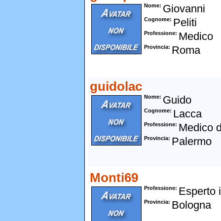
Nome
Giovanni
Cognome
Peliti
Professione
Medico
Provincia
Roma
guidolac
Nome
Guido
Cognome
Lacca
Professione
Medico d
Provincia
Palermo
Monti69
Professione
Esperto 
Provincia
Bologna