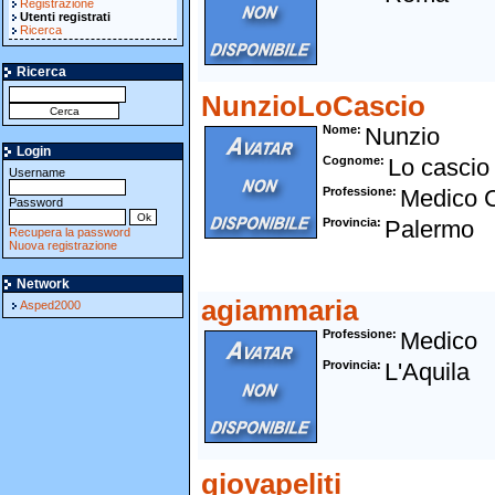
Registrazione
Utenti registrati
Ricerca
Ricerca
NunzioLoCascio
Nome
Nunzio
Login
Cognome
Lo cascio
Username
Professione
Medico 
Password
Provincia
Palermo
Recupera la password
Nuova registrazione
Network
agiammaria
Asped2000
Professione
Medico
Provincia
L'Aquila
giovapeliti