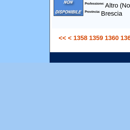
Professione
Altro (N
Provincia
Brescia
<<
<
1358
1359
1360
13