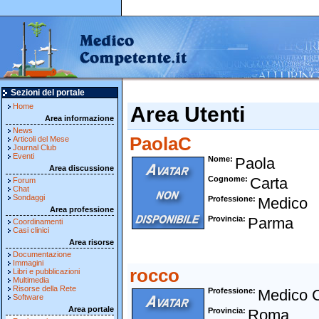
Sezioni del portale
Home
Area Utenti
Area informazione
News
PaolaC
Articoli del Mese
Journal Club
Eventi
Nome
Paola
Area discussione
Cognome
Carta
Forum
Chat
Sondaggi
Professione
Medico
Area professione
Provincia
Parma
Coordinamenti
Casi clinici
Area risorse
Documentazione
Immagini
rocco
Libri e pubblicazioni
Multimedia
Risorse della Rete
Professione
Medico 
Software
Area portale
Provincia
Roma