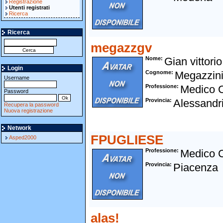
Registrazione
Utenti registrati
Ricerca
Ricerca
megazzgv
Nome
Gian vittorio
Login
Cognome
Megazzin
Username
Professione
Medico 
Password
Provincia
Alessandr
Recupera la password
Nuova registrazione
Network
FPUGLIESE
Asped2000
Professione
Medico 
Provincia
Piacenza
alas!