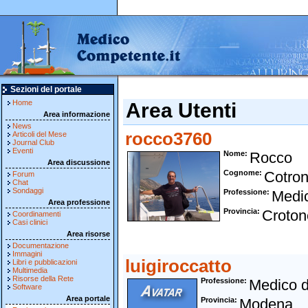
Sezioni del portale
Home
Area Utenti
Area informazione
News
rocco3760
Articoli del Mese
Journal Club
Eventi
Nome
Rocco
Area discussione
Cognome
Cotro
Forum
Chat
Sondaggi
Professione
Medi
Area professione
Provincia
Croton
Coordinamenti
Casi clinici
Area risorse
Documentazione
Immagini
luigiroccatto
Libri e pubblicazioni
Multimedia
Risorse della Rete
Professione
Medico d
Software
Area portale
Provincia
Modena