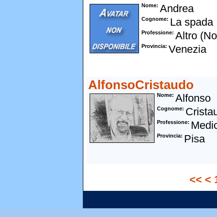
Nome
Andrea
Cognome
La spada
Professione
Altro (N
Provincia
Venezia
AlfonsoCristaudo
Nome
Alfonso
Cognome
Crista
Professione
Medic
Provincia
Pisa
<<
<