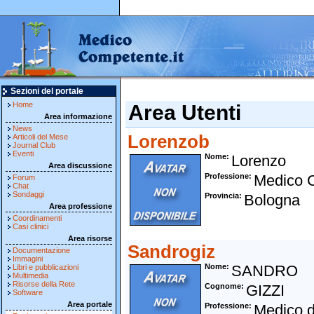
Sezioni del portale
Home
Area Utenti
Area informazione
News
Lorenzob
Articoli del Mese
Journal Club
Eventi
Nome
Lorenzo
Area discussione
Professione
Medico 
Forum
Chat
Sondaggi
Provincia
Bologna
Area professione
Coordinamenti
Casi clinici
Area risorse
Sandrogiz
Documentazione
Immagini
Nome
SANDRO
Libri e pubblicazioni
Multimedia
Risorse della Rete
Cognome
GIZZI
Software
Area portale
Professione
Medico d