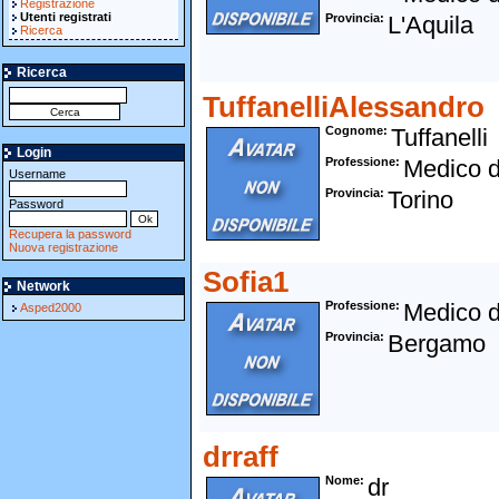
Registrazione
Utenti registrati
Provincia
L'Aquila
Ricerca
Ricerca
TuffanelliAlessandro
Cognome
Tuffanelli
Login
Professione
Medico d
Username
Provincia
Torino
Password
Recupera la password
Nuova registrazione
Sofia1
Network
Professione
Medico d
Asped2000
Provincia
Bergamo
drraff
Nome
dr