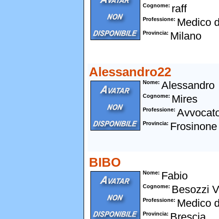
Cognome
raff
Professione
Medico d
Provincia
Milano
Alessandro22
Nome
Alessandro
Cognome
Mires
Professione
Avvocat
Provincia
Frosinone
BIBO
Nome
Fabio
Cognome
Besozzi V
Professione
Medico d
Provincia
Brescia