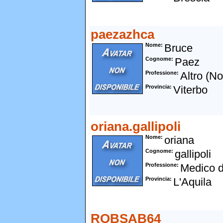
paezazhca
Nome
Bruce
Cognome
Paez
Professione
Altro (N
Provincia
Viterbo
oriana.gallipoli
Nome
oriana
Cognome
gallipoli
Professione
Medico d
Provincia
L'Aquila
ROBSAB64