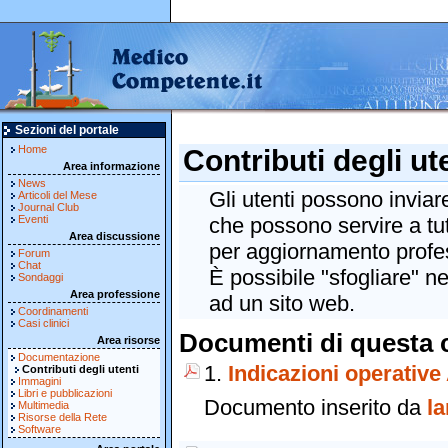
Sezioni del portale
Home
Contributi degli ut
Area informazione
News
Gli utenti possono inviar
Articoli del Mese
Journal Club
Eventi
che possono servire a tut
Area discussione
per aggiornamento profe
Forum
Chat
È possibile "sfogliare" n
Sondaggi
Area professione
ad un sito web.
Coordinamenti
Casi clinici
Documenti di questa c
Area risorse
Documentazione
1.
Indicazioni operativ
Contributi degli utenti
Immagini
Libri e pubblicazioni
Documento inserito da
la
Multimedia
Risorse della Rete
Software