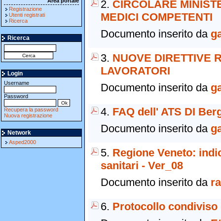
Area portale
2.
CIRCOLARE MINISTE
Registrazione
MEDICI COMPETENTI
Utenti registrati
Ricerca
Documento inserito da
g
Ricerca
3.
NUOVE DIRETTIVE 
LAVORATORI
Login
Username
Documento inserito da
g
Password
4.
FAQ dell' ATS DI Be
Recupera la password
Nuova registrazione
Documento inserito da
g
Network
Asped2000
5.
Regione Veneto: indic
sanitari - Ver_08
Documento inserito da
r
6.
Protocollo condiviso