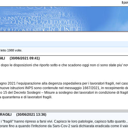
Il p
etto 1988 volte.
ILI
(30/06/2021 09:41)
dopo le disposizioni che riporto sotto e che scadono oggi non ci sono state piu' nov
ugno 2021 l’equiparazione alla degenza ospedaliera per i lavoratori fragili, nel ca
nuove istruzioni INPS sono contenute nel messaggio 1667/2021, in recepimento dell
lo 15 del Decreto Sostegni – Misure a sostegno dei lavoratori in condizione di fragili
 quarantena e di lavoratori fragili.
FRAGILI
(30/06/2021 13:36)
 i "fragili" hanno ripreso a farsi vivi. Capisco le loro patologie, capisco tutto quanto
avorare fino a quando l'infezione da Sars-Cov-2 sarà dichiarata eradicata come il va