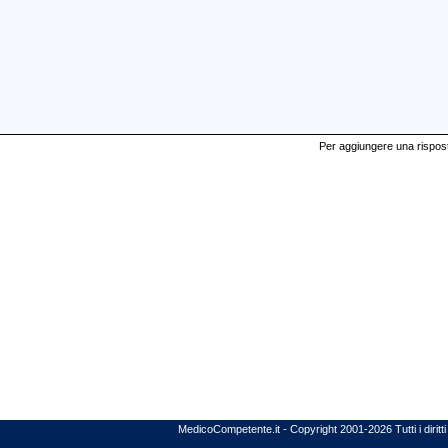
Per aggiungere una risposta
MedicoCompetente.it - Copyright 2001-2026 Tutti i diritti