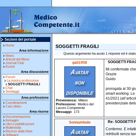
Sezioni del portale
Home
SOGGETTI FRAGILI
Area informazione
Questo argomento ha avuto 1 risposte ed è stato l
News
Articoli del Mese
SOGGETTI FRAG
gab1958
Journal Club
Eventi
Mi confermate che 
Area discussione
Grazie
Forum
Guido
La nostra professione
SOGGETTI FRAGILI
Chat
prorogata al 30 gi
Sondaggi
smart working. Le 
Area professione
41/2021 (all’artico
Provenienza
Milano
Coordinamenti
previdenziale della
Professione
Medico del
Casi clinici
Lavoro Competente
Area risorse
Messaggi
173
Documentazione
Immagini
Re: SOGGETTI 
Sonnambulo
Libri e pubblicazioni
Multimedia
Confermo. E infatti
Risorse della Rete
retribuiti senza l
Software