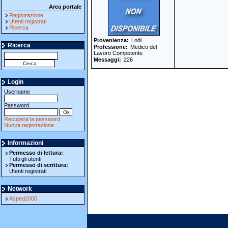
Area portale
Registrazione
Utenti registrati
Ricerca
Provenienza
Lodi
Ricerca
Professione
Medico del
Lavoro Competente
Messaggi
226
Login
Username
Password
Recupera la password
Nuova registrazione
Informazioni
Permesso di lettura:
Tutti gli utenti
Permesso di scrittura:
Utenti registrati
Network
Asped2000