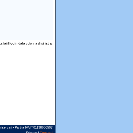
 fai il
login
dalla colonna di sinistra.
 riservati - Partita IVA IT01138680507
Privacy |
Contatti