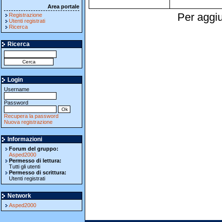
Area portale
Per aggiu
Registrazione
Utenti registrati
Ricerca
Ricerca
Login
Username
Password
Recupera la password
Nuova registrazione
Informazioni
Forum del gruppo:
Asped2000
Permesso di lettura:
Tutti gli utenti
Permesso di scrittura:
Utenti registrati
Network
Asped2000