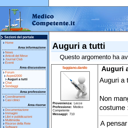
Sezioni del portale
Home
Auguri a tutti
Area informazione
News
Questo argomento ha avut
Articoli del Mese
Journal Club
Eventi
Auguri a
Area discussione
faggiano.danilo
Forum
Asped2000
Auguri a t
Auguri a tutti
Chat
Sondaggi
Area professione
Coordinamenti
Non mangi
Casi clinici
Provenienza
Lecce
Area risorse
costume :
Professione
Medico
Documentazione
Competente
Immagini
Messaggi
710
Libri e pubblicazioni
Multimedia
A pensar
Risorse della Rete
Software