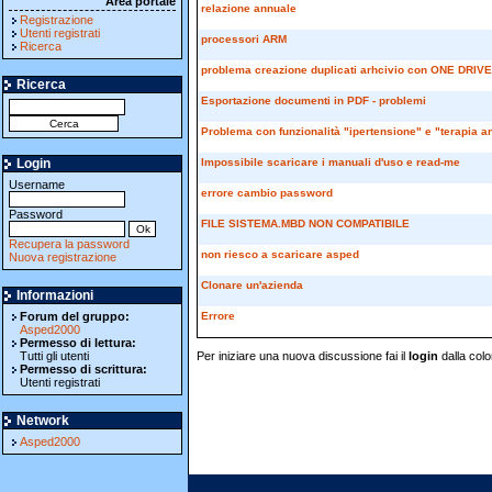
Area portale
relazione annuale
Registrazione
Utenti registrati
processori ARM
Ricerca
problema creazione duplicati arhcivio con ONE DRIVE
Ricerca
Esportazione documenti in PDF - problemi
Problema con funzionalità "ipertensione" e "terapia an
Login
Impossibile scaricare i manuali d'uso e read-me
Username
errore cambio password
Password
FILE SISTEMA.MBD NON COMPATIBILE
Recupera la password
non riesco a scaricare asped
Nuova registrazione
Clonare un'azienda
Informazioni
Forum del gruppo:
Errore
Asped2000
Permesso di lettura:
Tutti gli utenti
Per iniziare una nuova discussione fai il
login
dalla colo
Permesso di scrittura:
Utenti registrati
Network
Asped2000