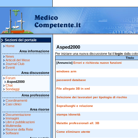
Sezioni del portale
Home
Asped2000
Area informazione
Per iniziare una nuova discussione fai il
login
dalla colo
News
Titolo
Articoli del Mese
[Annuncio]
Errori e richiesta nuove funzioni
Journal Club
Eventi
windows arm
Area discussione
Forum
password database
Asped2000
Chat
File allegato 3B in xml
Sondaggi
Area professione
Selezione dei lavoratori per tipologia di rischio
Coordinamenti
Casi clinici
Sopralluoghi e relazione
Area risorse
Documentazione
stampa idoneità
Immagini
Libri e pubblicazioni
Malattie professionali all. 3B
Multimedia
Risorse della Rete
Come eliminare utente
Software