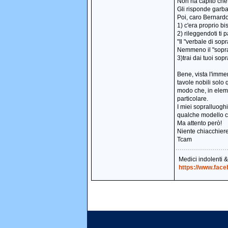
Non ha capito che 
Gli risponde garba
Poi, caro Bernardo
1) c'era proprio bi
2) rileggendoti ti 
"Il "verbale di so
Nemmeno il "sopral
3)trai dai tuoi sop
Bene, vista l'immen
tavole nobili solo 
modo che, in eleme
particolare.
I miei sopralluogh
qualche modello ch
Ma attento però!
Niente chiacchiere..
Tcam
Medici indolenti 
https://www.fac