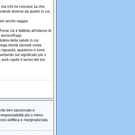
i, ma (chi mi conosce sa che
ntesto diverso da quello in cui,
rmini anche saggia
se ciò è fattibile all'interno di
i tecnici/Rspp.
tutela della salute in cui
lo nega mente (dovute come
ti riguarda, appaiono e sono
ssertando sul significato più o
avrà capito il senso del tuo
ente ben sanzionato e
i responsabilità più o meno
così asfittica e marginalizzata
…………………………………………