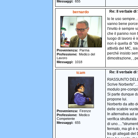
Messaggi
655
Re: Il verbale d
bernardo
Io le uso sempre..
vanno bene porcel
l'invito è sempre v
che il panino non t
luogo di lavoro è 
non è quella di "di
attività del MC, s
Provenienza
Parma
perché insisto sem
Professione
Medico del
Lavoro
dimostrazione, , p
Messaggi
1018
Re: Il verbale d
tcam
RIASSUNTO DEL
Scrive Norberto"...
modulo pre-compila
Si parte dunque da
propone lui.
Norberto da atto d
delle scatole vuote
Provenienza
Firenze
In alternativa ad 
Professione
Medico
Competente
verifica struttura
Messaggi
655
di uno....."strumen
fermato, ma gli è 
tra gli allegati del