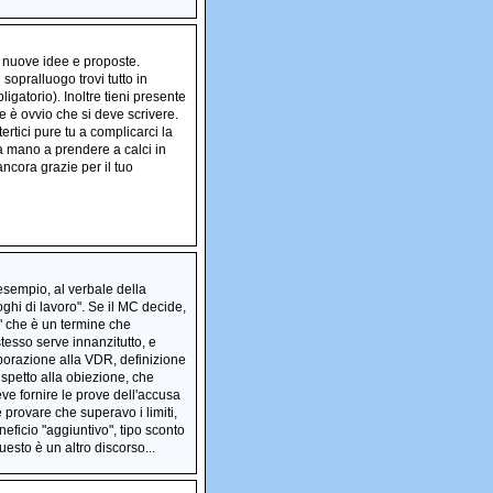
o nuove idee e proposte.
opralluogo trovi tutto in
igatorio). Inoltre tieni presente
te è ovvio che si deve scrivere.
rtici pure tu a complicarci la
a mano a prendere a calci in
ncora grazie per il tuo
esempio, al verbale della
oghi di lavoro". Se il MC decide,
" che è un termine che
tesso serve innanzitutto, e
borazione alla VDR, definizione
spetto alla obiezione, che
eve fornire le prove dell'accusa
provare che superavo i limiti,
eficio "aggiuntivo", tipo sconto
sto è un altro discorso...