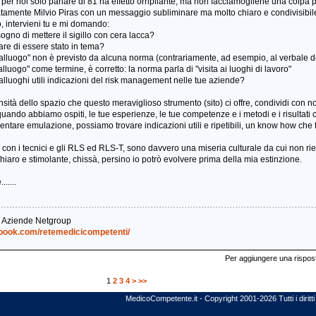
per noi solo parlare di 81 ha effetto orripilante, ma non facciamogliene una colpa 
tamente Milvio Piras con un messaggio subliminare ma molto chiaro e condivisibil
, intervieni tu e mi domando:
sogno di mettere il sigillo con cera lacca?
pare di essere stato in tema?
pralluogo" non è previsto da alcuna norma (contrariamente, ad esempio, al verbale de
luogo" come termine, è corretto: la norma parla di "visita ai luoghi di lavoro"
ralluoghi utili indicazioni del risk management nelle tue aziende?
sità dello spazio che questo meraviglioso strumento (sito) ci offre, condividi con no
quando abbiamo ospiti, le tue esperienze, le tue competenze e i metodi e i risultati 
ntare emulazione, possiamo trovare indicazioni utili e ripetibili, un know how che fo
i con i tecnici e gli RLS ed RLS-T, sono davvero una miseria culturale da cui non r
iaro e stimolante, chissà, persino io potrò evolvere prima della mia estinzione.
.....
& Aziende Netgroup
ebook.com/retemedicicompetenti/
Per aggiungere una risposta
1
2
3
4
>
>>
MedicoCompetente.it - Copyright 2001-2026 Tutti i diritti