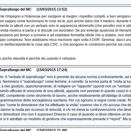
i Sopralluogo del MC
(15/03/2015 13:52)
e l'impegno e l'interesse per svolgere al meglio i rispettivi compiti, e ben vengan
on sappia come funzionano le cose da te, può anche darsi che il medico, durante il s
ente lo attesti con un verbale solo in apparenza striminzito (che peraltro non è obbl
visita medica si parla e si discute coi lavoratori. Se poi emerge qualcosa di rilevan
ssiamo più tempo a scrivere e ad espletare formalita idiote che a visitare, non mette
oppo complessi. Non dobbiamo mica riscrivere ogni volta il DVR. Semmai, dacci un
anno deliberatamente le cose alla CDC, o che pongono le condizioni perché sia cosìa
o anche stavolta è perché sto usando il cellulare.
i Sopralluogo del MC
(15/03/2015 17:24)
o. Il "verbale di sopralluogo" non è previsto da alcuna norma (contrariamente, ad 
). Nemmeno il "sopralluogo" come termine, è corretto: la norma parla di "visita ai lu
a mio giudizio, opportunamente, di redigere un "rapporto" (quindi non un "verbale
ento ufficiale di resoconto di una attività, appunto non previsto in questo caso) lo s
 MC competente come strumento di lavoro, anche relativamente all'obbligo di colla
rogrammazione della sorveglianza sanitaria. Per cui ognuno si regoli come crede. Ri
 tipo "come fa dimostrare che ha effettuato la visita" osservo che è chi accusa che d
danno la multa per eccesso di velocità, è chi mi eleva la contravvenzione che deve 
r dimostrare che non li superavo! Diverso il caso di quando si deve ottenere un ben
 si è adottato un modello di gestione che espressamente prevede il "report". Ma que
i Sopralluogo del MC
(15/03/2015 21:48)