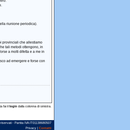
però.
e.
lla riunione periodica).
i provinciali che allestiamo
che tali metodi ottengono, in
rse a molti difetta e a me in
iesco ad emergere e forse con
 fai il
login
dalla colonna di sinistra.
 riservati - Partita IVA IT01138680507
Privacy |
Contatti