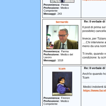
Provenienza
Pistoia
Professione
Medico
Competente
Messaggi
243
Re: Il verbale d
bernardo
Il post di prima su
possibile) cancella
Invece, per Tizian
.....Chi interviene
meno da una norma,
Provenienza
Parma
Ti invito, quando v
Professione
Medico del
Lavoro
condizione: tu scriv
Messaggi
1018
Re: Il verbale d
tcam
Anch'io quando ho 
Tcam
Medici indolenti 
https://www.fac
Provenienza
Firenze
Professione
Medico
Competente