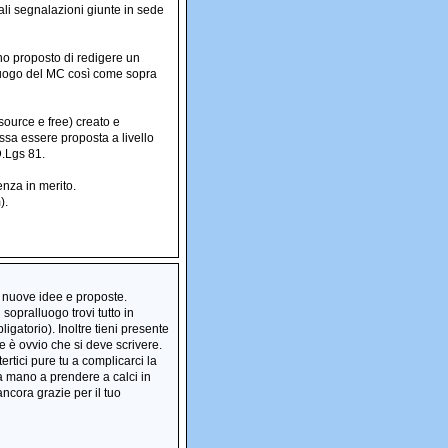
ali segnalazioni giunte in sede
no proposto di redigere un
lluogo del MC così come sopra
ource e free) creato e
ssa essere proposta a livello
D.Lgs 81.
nza in merito.
).
o nuove idee e proposte.
opralluogo trovi tutto in
igatorio). Inoltre tieni presente
te è ovvio che si deve scrivere.
rtici pure tu a complicarci la
a mano a prendere a calci in
ncora grazie per il tuo