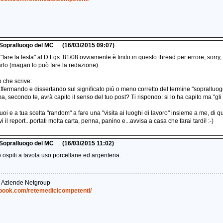
i Sopralluogo del MC
(16/03/2015 09:07)
l "fare la festa" al D.Lgs. 81/08 ovviamente è finito in questo thread per errore, sor
rlo (magari lo può fare la redazione).
o che scrive:
 affermando e dissertando sul significato più o meno corretto del termine "sopralluogo
 secondo te, avrà capito il senso del tuo post? Ti rispondo: si lo ha capito ma "gli
uoi e a tua scelta "random" a fare una "visita ai luoghi di lavoro" insieme a me, di q
i il report...portati molta carta, penna, panino e...avvisa a casa che farai tardi! :-)
i Sopralluogo del MC
(16/03/2015 11:02)
ospiti a tavola uso porcellane ed argenteria.
& Aziende Netgroup
ebook.com/retemedicicompetenti/