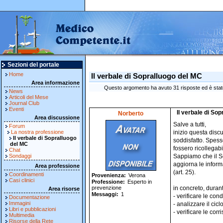
Sezioni del portale
Home
Il verbale di Sopralluogo del MC
Area informazione
Questo argomento ha avuto 31 risposte ed è stato
News
Articoli del Mese
Journal Club
Eventi
Il verbale di So
Norberto
Area discussione
Salve a tutti,
Forum
La nostra professione
inizio questa disc
Il verbale di Sopralluogo
soddisfatto. Spess
del MC
fossero ricollegab
Chat
Sondaggi
Sappiamo che il Sop
aggiorna le informa
Area professione
(art. 25).
Coordinamenti
Provenienza
Verona
Casi clinici
Professione
Esperto in
prevenzione
in concreto, duran
Area risorse
Messaggi
1
- verificare le con
Documentazione
Immagini
- analizzare il cicl
Libri e pubblicazioni
- verificare le corr
Multimedia
Risorse della Rete