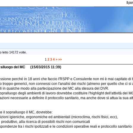
Il p
 letto 14172 volte.
1
2
3
4
>
>>
pralluogo del MC
(15/03/2015 11:39)
ussione perché in 18 anni che faccio l'RSPP e Consulente non mi è mai capitato di
o troppo generici, non connessi con l'analisi dei rischi (almeno per quello che ci s
ili in qualche modo alla partecipazione del MC alla stesura del DVR.
ralluogo degli ambienti di lavoro dovrebbe costituire l'highlight dell'attività del MC 
zioni necessarie a definire il protocollo sanitario, ma anche dove si attua la sua at
te il sopralluogo il MC, dovrebbe:
dizioni igieniche, ergonomiche ed ambientali (microclima, rischi fisici, ecc),
o produttivo, alla ricerca di possibili rischi non comunicati
ispondenze tra i rischi ipotizzati e le condizioni operative reali e protocollo sanitario