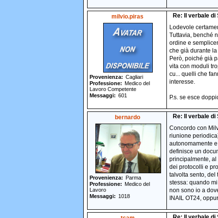
Re: Il verbale d
milvio.piras
Lodevole certament
Tuttavia, benché n
ordine e semplicem
che già durante la 
Però, poiché già pa
vita con moduli tr
cu... quelli che f
Provenienza
Cagliari
interesse.
Professione
Medico del
Lavoro Competente
Messaggi
601
P.s. se esce doppi
Re: Il verbale d
bernardo
Concordo con Milvi
riunione periodica
autonomamente e, 
definisce un docum
principalmente, al
dei protocolli e p
talvolta sento, del
Provenienza
Parma
stessa: quando mi 
Professione
Medico del
Lavoro
non sono io a dove
Messaggi
1018
INAIL OT24, oppure
Re: Il verbale d