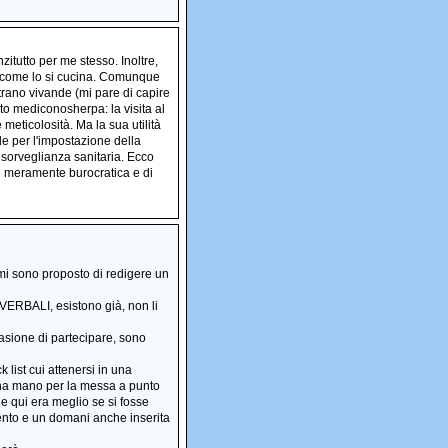
itutto per me stesso. Inoltre,
e come lo si cucina. Comunque
strano vivande (mi pare di capire
lto mediconosherpa: la visita al
meticolosità. Ma la sua utilità
le per l'impostazione della
 sorveglianza sanitaria. Ecco
ne meramente burocratica e di
o mi sono proposto di redigere un
VERBALI, esistono già, non li
casione di partecipare, sono
list cui attenersi in una
 una mano per la messa a punto
 e qui era meglio se si fosse
mento e un domani anche inserita