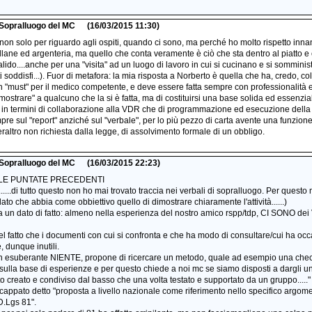
i Sopralluogo del MC
(16/03/2015 11:30)
.non solo per riguardo agli ospiti, quando ci sono, ma perché ho molto rispetto innanz
lane ed argenteria, ma quello che conta veramente è ciò che sta dentro al piatto 
alido....anche per una "visita" ad un luogo di lavoro in cui si cucinano e si sommini
i soddisfi...). Fuor di metafora: la mia risposta a Norberto è quella che ha, credo, co
in "must" per il medico competente, e deve essere fatta sempre con professionalità e 
mostrare" a qualcuno che la si è fatta, ma di costituirsi una base solida ed essenzia
ia in termini di collaborazione alla VDR che di programmazione ed esecuzione della
pre sul "report" anziché sul "verbale", per lo più pezzo di carta avente una funzio
eraltro non richiesta dalla legge, di assolvimento formale di un obbligo.
i Sopralluogo del MC
(16/03/2015 22:23)
LE PUNTATE PRECEDENTI
......di tutto questo non ho mai trovato traccia nei verbali di sopralluogo. Per quest
to che abbia come obbiettivo quello di dimostrare chiaramente l'attività......)
 un dato di fatto: almeno nella esperienza del nostro amico rspp/tdp, CI SONO dei 
el fatto che i documenti con cui si confronta e che ha modo di consultare/cui ha oc
, dunque inutili.
un esuberante NIENTE, propone di ricercare un metodo, quale ad esempio una check 
ta sulla base di esperienze e per questo chiede a noi mc se siamo disposti a dargli
to creato e condiviso dal basso che una volta testato e supportato da un gruppo....."
scappato detto "proposta a livello nazionale come riferimento nello specifico argo
 D.Lgs 81".