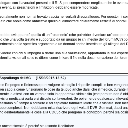
alogare con i lavoratori presenti e il RLS, per comprendere meglio anche le eventu
se eventuali prescrizioni o limitazioni debbano essere modificate.
rsonalmente non ho mai trovato traccia nel verbali di sopralluogo. Per questo mi so
to che abbia come obbiettivo quello di dimostrare chiaramente l'attività di sopra
erebbe sviluppare è quella di un "strumento" (che potrebbe diventare un'app open s
o che una volta testato e supportato da un gruppo (e chi meglio del forum MC?) po
erimento nello specifico argomento e un domani anche inserita tra gli allegati del 
ividerlo con chi si impegna a darne una sua valutazione, apportando la sua esperie
etemi la vs. email sotto (o ditemi come linkare il file nella documentazione del forum
i Sopralluogo del MC
(15/03/2015 13:52)
e l'impegno e l'interesse per svolgere al meglio i rispettivi compiti, e ben vengan
on sappia come funzionano le cose da te, può anche darsi che il medico, durante il s
ente lo attesti con un verbale solo in apparenza striminzito (che peraltro non è obbl
visita medica si parla e si discute coi lavoratori. Se poi emerge qualcosa di rilevan
ssiamo più tempo a scrivere e ad espletare formalita idiote che a visitare, non mette
oppo complessi. Non dobbiamo mica riscrivere ogni volta il DVR. Semmai, dacci un
anno deliberatamente le cose alla CDC, o che pongono le condizioni perché sia cosìa
o anche stavolta è perché sto usando il cellulare.