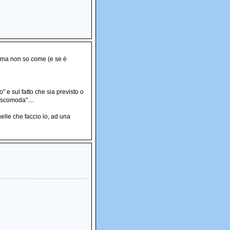
ry, ma non so come (e se è
" e sul fatto che sia previsto o
 scomoda"....
uelle che faccio io, ad una