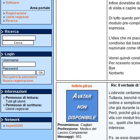
Software
Infine dovrebbe di
Area portale
di visita e capire 
Registrazione
Utenti registrati
Di tutto questo pe
Ricerca
modulo pre-compila
espressa.
Ricerca
L'idea che mi piac
condiviso dal bass
nazionale come rif
Login
Vorrei quindi cond
Username
Per riceverlo scriv
Bye
Password
Norberto
Recupera la password
Nuova registrazione
Re: Il verbale d
milvio.piras
Informazioni
Lodevole certament
Permesso di lettura:
Tuttavia, benché n
Tutti gli utenti
ordine e semplicem
Permesso di scrittura:
che già durante la 
Utenti registrati
Però, poiché già pa
vita con moduli tr
Network
cu... quelli che f
Provenienza
Cagliari
Asped2000
interesse.
Professione
Medico del
Lavoro Competente
Messaggi
601
P.s. se esce doppi