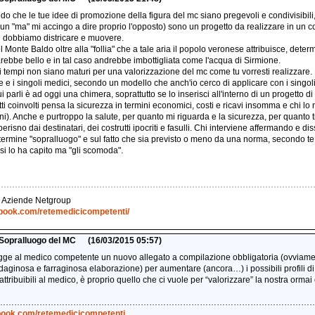
do che le tue idee di promozione della figura del mc siano pregevoli e condivisibil
un "ma" mi accingo a dire proprio l'opposto) sono un progetto da realizzare in un co
 ci dobbiamo districare e muovere.
l Monte Baldo oltre alla "follia" che a tale aria il popolo veronese attribuisce, dete
arebbe bello e in tal caso andrebbe imbottigliata come l'acqua di Sirmione.
 tempi non siano maturi per una valorizzazione del mc come tu vorresti realizzare. For
a te e i singoli medici, secondo un modello che anch'io cerco di applicare con i singol
ui parli è ad oggi una chimera, soprattutto se lo inserisci all'interno di un progetto di 
i coinvolti pensa la sicurezza in termini economici, costi e ricavi insomma e chi 
i). Anche e purtroppo la salute, per quanto mi riguarda e la sicurezza, per quanto 
perisno dai destinatari, dei costrutti ipocriti e fasulli. Chi interviene affermando e di
termine "sopralluogo" e sul fatto che sia previsto o meno da una norma, secondo te, 
 si lo ha capito ma "gli scomoda".
& Aziende Netgroup
ebook.com/retemedicicompetenti/
i Sopralluogo del MC
(16/03/2015 05:57)
egge al medico competente un nuovo allegato a compilazione obbligatoria (ovviam
daginosa e farraginosa elaborazione) per aumentare (ancora…) i possibili profili d
ttribuibili al medico, è proprio quello che ci vuole per “valorizzare” la nostra ormai 
…………………………………………………………………………………………………
book.com/retemedicicompetenti