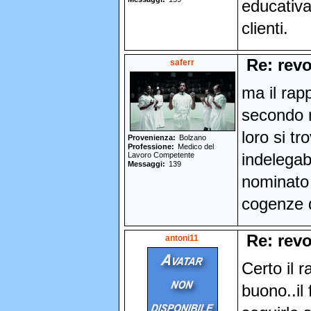
educativa
clienti.
Re: revo
saferr
ma il rapp
secondo m
loro si t
Provenienza
Bolzano
Professione
Medico del
Lavoro Competente
indelegab
Messaggi
139
nominato 
cogenze d
Re: revo
antoni11
Certo il 
buono..il 