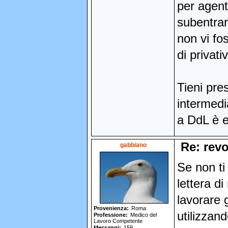
per agent
subentrar
non vi fo
di privati
Tieni pre
intermedia
a DdL è e
Re: revo
gabbiano
Se non ti
lettera d
lavorare 
Provenienza
Roma
utilizzan
Professione
Medico del
Lavoro Competente
Messaggi
159