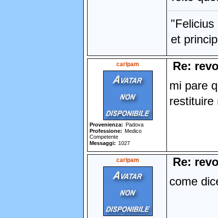
"Feliciu
et princip
Re: revo
carlpam
mi pare q
restituire
Provenienza
Padova
Professione
Medico
Competente
Messaggi
1027
Re: revo
carlpam
come dice