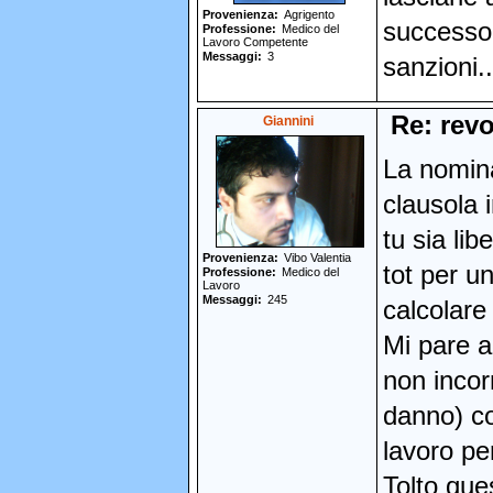
Provenienza
Agrigento
successo.
Professione
Medico del
Lavoro Competente
Messaggi
3
sanzioni.
Re: revo
Giannini
La nomina
clausola 
tu sia li
Provenienza
Vibo Valentia
tot per u
Professione
Medico del
Lavoro
Messaggi
245
calcolare
Mi pare a
non incor
danno) co
lavoro pe
Tolto que