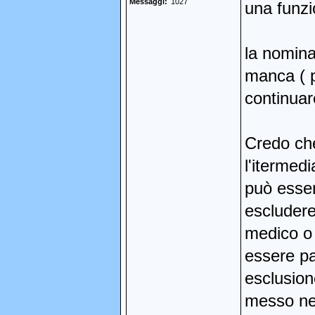
Messaggi
1027
una funzi
la nomina
manca ( p
continuar
Credo che
l'itermed
può esser
escludere
medico o 
essere pa
esclusion
messo nei