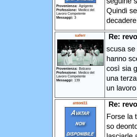
seguirle 
Provenienza
Agrigento
Quindi se
Professione
Medico del
Lavoro Competente
Messaggi
3
decadere 
Re: revo
saferr
scusa se i
hanno sce
così sia 
Provenienza
Bolzano
Professione
Medico del
Lavoro Competente
una terza
Messaggi
139
un lavoro 
Re: revo
antoni11
Forse la 
so deonto
lasciarle