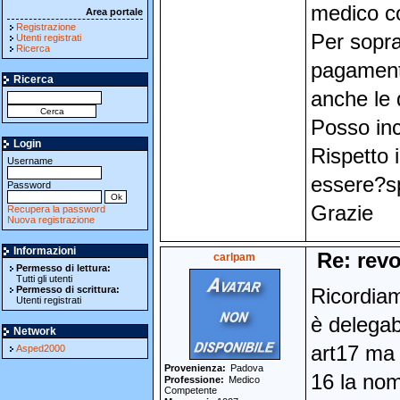
medico co
Area portale
Registrazione
Per sopra
Utenti registrati
Ricerca
pagamenti
Ricerca
anche le 
Posso inc
Login
Rispetto 
Username
essere?sp
Password
Grazie
Recupera la password
Nuova registrazione
Informazioni
Re: revo
carlpam
Permesso di lettura:
Tutti gli utenti
Permesso di scrittura:
Ricordiam
Utenti registrati
è delegabi
Network
art17 ma 
Asped2000
Provenienza
Padova
16 la nom
Professione
Medico
Competente