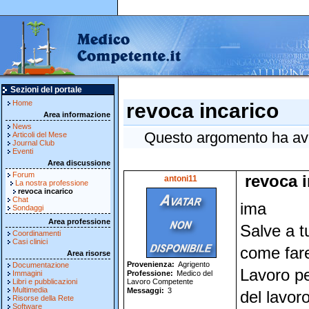
Sezioni del portale
Home
revoca incarico
Area informazione
News
Questo argomento ha avut
Articoli del Mese
Journal Club
Eventi
Area discussione
Forum
revoca 
antoni11
La nostra professione
revoca incarico
Chat
ima
Sondaggi
Area professione
Salve a t
Coordinamenti
Casi clinici
come far
Area risorse
Provenienza
Agrigento
Documentazione
Lavoro pe
Immagini
Professione
Medico del
Libri e pubblicazioni
Lavoro Competente
Multimedia
Messaggi
3
del lavor
Risorse della Rete
Software