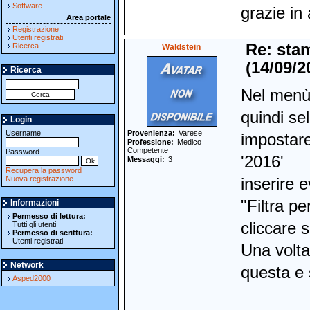
Software
grazie in 
Area portale
Registrazione
Utenti registrati
Re: sta
Ricerca
Waldstein
(14/09/2
Ricerca
Nel menù 
quindi se
Login
Username
Provenienza
Varese
impostare
Professione
Medico
Competente
Password
'2016'
Messaggi
3
Recupera la password
Nuova registrazione
inserire 
"Filtra pe
Informazioni
Permesso di lettura:
cliccare 
Tutti gli utenti
Permesso di scrittura:
Utenti registrati
Una volta
Network
questa e 
Asped2000