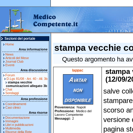
Sezioni del portale
Home
stampa vecchie co
Area informazione
News
Questo argomento ha avut
Articoli del Mese
Journal Club
Eventi
stampa 
Area discussione
lappac
Forum
(12/09/2
D.Lgs 81/08 - Art. 40 - All. 3b
stampa vecchie
comunicazioni allegato 3b
salve col
Chat
Sondaggi
stampare 
Area professione
Coordinamenti
Provenienza
Napoli
Casi clinici
scorso an
Professione
Medico del
Area risorse
Lavoro Competente
Documentazione
versione 
Messaggi
2
Immagini
Libri e pubblicazioni
pagina st
Multimedia
Risorse della Rete