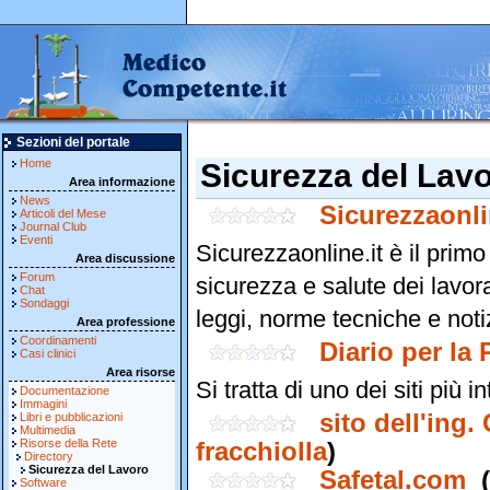
Sezioni del portale
Home
Sicurezza del Lav
Area informazione
News
Sicurezzaonli
Articoli del Mese
Journal Club
Eventi
Sicurezzaonline.it è il primo 
Area discussione
Forum
sicurezza e salute dei lavora
Chat
Sondaggi
leggi, norme tecniche e noti
Area professione
Coordinamenti
Diario per la
Casi clinici
Area risorse
Si tratta di uno dei siti più 
Documentazione
Immagini
sito dell'ing.
Libri e pubblicazioni
Multimedia
Risorse della Rete
fracchiolla
)
Directory
Sicurezza del Lavoro
Safetal.com
Software