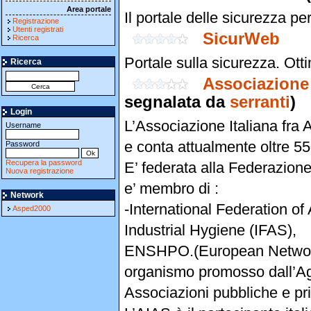
Area portale
Il portale delle sicurezza p
Registrazione
Utenti registrati
SicurWeb
Ricerca
Portale sulla sicurezza. Ott
Ricerca
Associazione I
segnalata da
serranti
)
Login
L’Associazione Italiana fra A
Username
e conta attualmente oltre 550
Password
Recupera la password
E’ federata alla Federazion
Nuova registrazione
e’ membro di :
Network
-International Federation of
Asped2000
Industrial Hygiene (IFAS),
ENSHPO.(European Network f
organismo promosso dall’Age
Associazioni pubbliche e pri