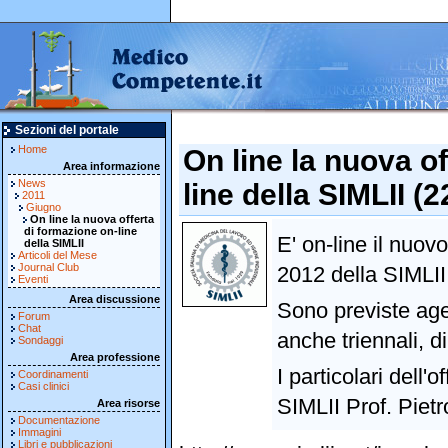
Sezioni del portale
Home
On line la nuova o
Area informazione
News
line della SIMLII (
2011
Giugno
On line la nuova offerta
di formazione on-line
E' on-line il nuo
della SIMLII
Articoli del Mese
Journal Club
2012 della SIMLII
Eventi
Area discussione
Sono previste agev
Forum
Chat
anche triennali, d
Sondaggi
Area professione
I particolari dell'o
Coordinamenti
Casi clinici
SIMLII Prof. Pietr
Area risorse
Documentazione
Immagini
Libri e pubblicazioni