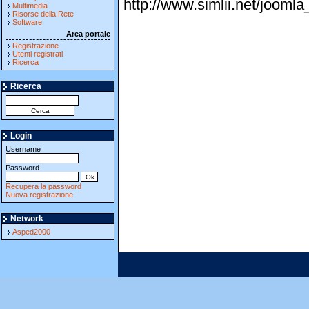
http://www.simlii.net/joomla_
Multimedia
Risorse della Rete
Software
Area portale
Registrazione
Utenti registrati
Ricerca
Ricerca
Login
Username
Password
Recupera la password
Nuova registrazione
Network
Asped2000