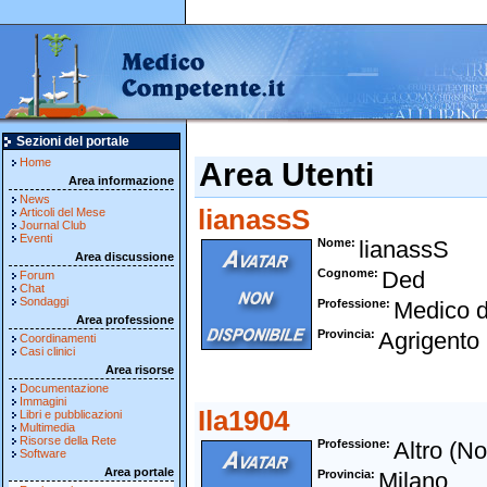
Sezioni del portale
Home
Area Utenti
Area informazione
News
lianassS
Articoli del Mese
Journal Club
Eventi
Nome
lianassS
Area discussione
Cognome
Ded
Forum
Chat
Sondaggi
Professione
Medico d
Area professione
Provincia
Agrigento
Coordinamenti
Casi clinici
Area risorse
Documentazione
Immagini
Ila1904
Libri e pubblicazioni
Multimedia
Risorse della Rete
Professione
Altro (N
Software
Area portale
Provincia
Milano