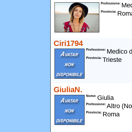
Professione
Med
Provincia
Rom
Ciri1794
Professione
Medico d
Provincia
Trieste
GiuliaN.
Nome
Giulia
Professione
Altro (N
Provincia
Roma