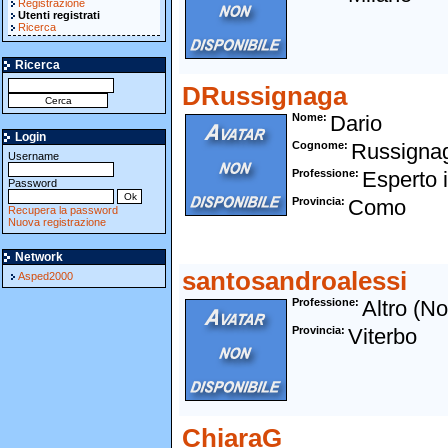
Registrazione
Utenti registrati
Ricerca
Ricerca
DRussignaga
Nome
Dario
Login
Cognome
Russigna
Username
Professione
Esperto 
Password
Provincia
Como
Recupera la password
Nuova registrazione
Network
santosandroalessi
Asped2000
Professione
Altro (N
Provincia
Viterbo
ChiaraG