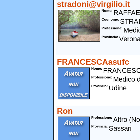
stradoni@virgilio.it
Nome
RAFFAE
Cognome
STRA
Professione
Medi
Provincia
Veron
FRANCESCAasufc
Nome
FRANCES
Professione
Medico d
Provincia
Udine
Ron
Professione
Altro (N
Provincia
Sassari