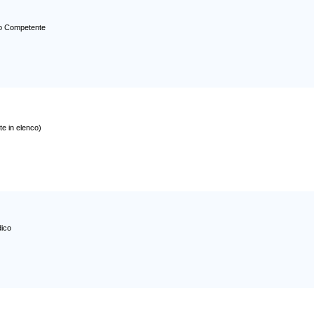
ro Competente
te in elenco)
ico