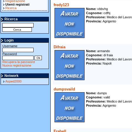
Registrazione
Utenti registrati
fredy123
Ricerca
Nome
vbbvhg
Cognome
cdfhj
Professione
Medico del Lavo
Ricerca
Provincia
Agrigento
Login
Username
Difraia
Nome
armando
Password
Cognome
di fraia
Professione
Medico del Lavo
Recupera la password
Provincia
Napoli
Nuova registrazione
Network
Asped2000
dumpsvaild
Nome
dumps
Cognome
vaild
Professione
Medico del Lavo
Provincia
Agrigento
Frabell