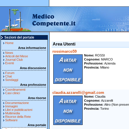
Sezioni del portale
Home
Area Utenti
Area informazione
rossimarco59
News
Nome
ROSSI
Articoli del Mese
Cognome
MARCO
Journal Club
Eventi
Professione
Azienda
Provincia
Milano
Area discussione
Forum
Chat
Sondaggi
Area professione
Coordinamenti
claudia.azzarelli@gmail.com
Casi clinici
Nome
Claudia
Area risorse
Cognome
Azzarelli
Documentazione
Professione
Altro (Non presen
Immagini
Provincia
Torino
Libri e pubblicazioni
Multimedia
Risorse della Rete
Software
Area portale