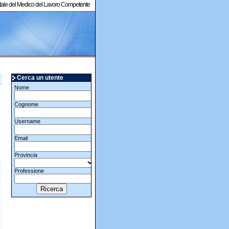
ortale del Medico del Lavoro Competente
Cerca un utente
Nome
Cognome
Username
Email
Provincia
Professione