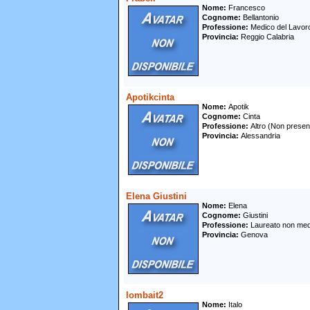
Nome
Francesco
Cognome
Bellantonio
Professione
Medico del Lavo
Provincia
Reggio Calabria
Apotikcinta
Nome
Apotik
Cognome
Cinta
Professione
Altro (Non presen
Provincia
Alessandria
Elena Giustini
Nome
Elena
Cognome
Giustini
Professione
Laureato non med
Provincia
Genova
lombait2
Nome
Italo